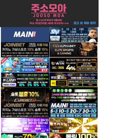
​월 200만 유저가 이용하는
​광고 및 제휴 문의
국내 1위 링크모음 사이트
주소모아.com