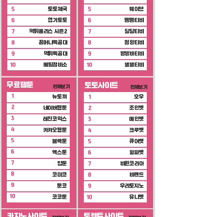
5
토토제국
5
웨이브
6
엽기토토
6
땡땡티비
7
먹튀폴리스 시즌2
7
달달티비
8
꽁머니특공대
8
청양티비
9
먹튀특공대
9
방방바티비
10
베팅정비소
10
별별티비
무료웹툰
토토사이트
전체보기
전체보기
1
뉴토끼
1
호우
2
네이버웹툰
2
조인벳
3
레진코믹스
3
메인벳
4
카카오웹툰
4
크루벳
5
블랙툰
5
큐어벳
6
엑스툰
6
알파벳
7
탑툰
7
비윈코리아
8
코미코
8
비랜드
9
툰코
9
우리토지노
10
코코툰
10
유니벳
카지노사이트
​토렌트사이트