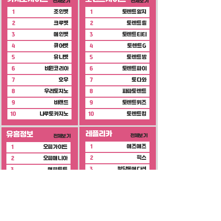
전체보기
전체보기
1
조인벳
1
토렌트알지
2
크루벳
2
토렌트릴
3
메인벳
3
토렌트티티
4
큐어벳
4
토렌트G
5
유니벳
5
토렌트밤
6
비윈코리아
6
토렌트파이
7
호우
7
토다와
8
우리토지노
8
파파토렌트
9
비랜드
9
토렌트위즈
10
나루토카지노
10
토렌트킹
레플리카
​유흥정보
전체보기
전체보기
1
애즈애즈
1
오피가이드
2
픽스
2
오피매니아
3
청담동에디션
3
해피토토
4
프랭크렙
4
유정당
5
레플미스터
5
오피파라다이스
6
포니디드
6
오피그램
7
가나옴므
7
조선의밤