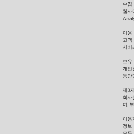
수집
웹사이
Analy
이용
고객 
서비스
보유 
개인정
동안
제3자
회사
며, 
이용
정보 
모든