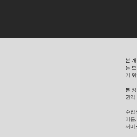
본 개
는 모
기 
본 
권익
수집
이름,
서비스